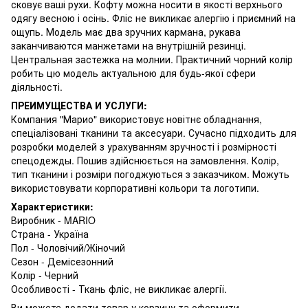
сковує ваші рухи. Кофту можна носити в якості верхнього
одягу весною і осінь. Фліс не викликає алергію і приємний на
ощупь. Модель має два зручних кармана, рукава
заканчиваются манжетами на внутрішній резинці.
Центральная застежка на молнии. Практичний чорний колір
робить цю модель актуальною для будь-якої сфери
діяльності.
ПРЕИМУЩЕСТВА И УСЛУГИ:
Компания "Марио" використовує новітнє обладнання,
спеціалізовані тканини та аксесуари. Сучасно підходить для
розробки моделей з урахуванням зручності і розмірності
спецодежды. Пошив здійснюється на замовлення. Колір,
тип тканини і розміри погоджуються з заказчиком. Можуть
використовувати корпоративні кольори та логотипи.
Характеристики:
Виробник - MARIO
Страна - Україна
Пол - Чоловічий/Жіночий
Сезон - Демісезонний
Колір - Черний
Особливості - Ткань фліс, не викликає алергії.
Ви можете додати товар у корзину та оформити