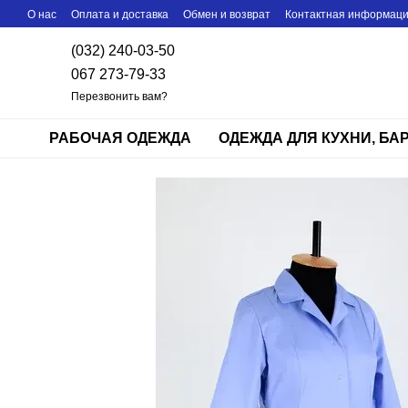
Перейти к основному контенту
О нас
Оплата и доставка
Обмен и возврат
Контактная информац
(032) 240-03-50
067 273-79-33
Перезвонить вам?
РАБОЧАЯ ОДЕЖДА
ОДЕЖДА ДЛЯ КУХНИ, БА