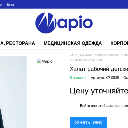
ия
Блог
РА, РЕСТОРАНА
МЕДИЦИНСКАЯ ОДЕЖДА
КОРПО
СПЕЦОДЕЖДА - фабрика МАРИО Льво
Халат рабочий детский
Халат рабочий детск
В наличии
Артикул: КР-0535
Ос
Цену уточняйт
Войти
для отображения нако
%
Узнать цену