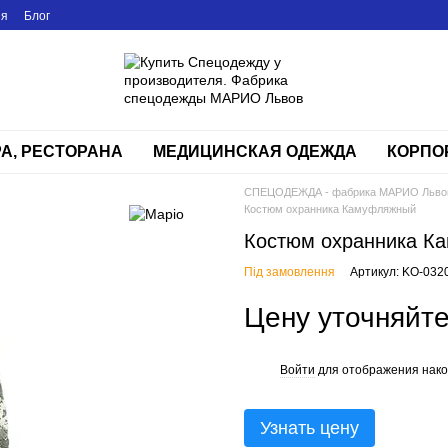
ия
Блог
РА, РЕСТОРАНА
МЕДИЦИНСКАЯ ОДЕЖДА
КОРПО
СПЕЦОДЕЖДА - фабрика МАРИО Льво
Костюм охранника Камуфляжный
Костюм охранника К
Під замовлення
Артикул: KO-032
Цену уточняйт
Войти
для отображения нако
%
Узнать цену