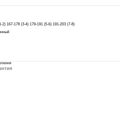
1-2) 167-178 (3-4) 179-191 (5-6) 191-203 (7-8)
онный
влення
антия