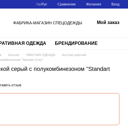
Сравнение
Укр
Рус
Желания
Вход
Мой заказ
ФАБРИКА-МАГАЗИН СПЕЦОДЕЖДЫ
РАТИВНАЯ ОДЕЖДА
БРЕНДИРОВАНИЕ
в
Каталог
РАБОЧАЯ ОДЕЖДА
Костюм рабочий
омбинезоном "Standart Grey"
кой серый с полукомбинезоном "Standart
тавить отзыв