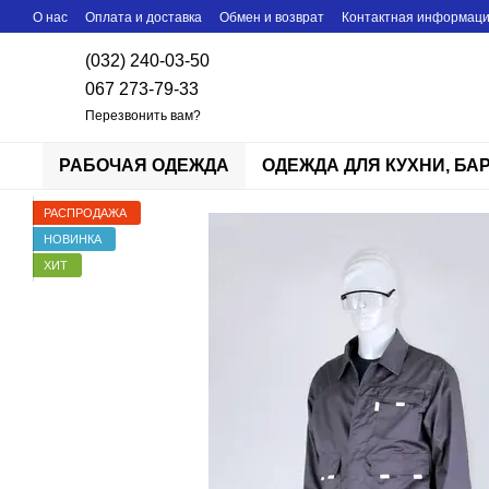
Перейти к основному контенту
О нас
Оплата и доставка
Обмен и возврат
Контактная информац
(032) 240-03-50
067 273-79-33
Перезвонить вам?
РАБОЧАЯ ОДЕЖДА
ОДЕЖДА ДЛЯ КУХНИ, БА
РАСПРОДАЖА
НОВИНКА
ХИТ