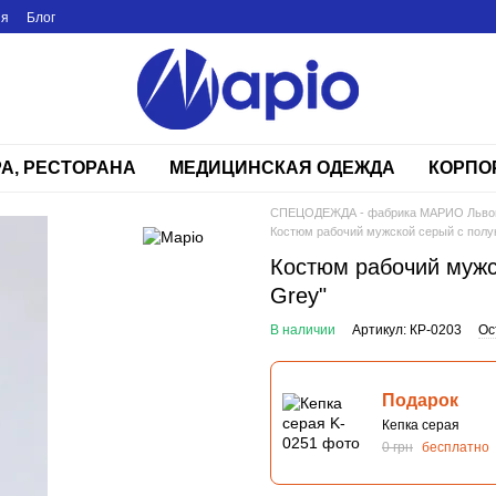
ия
Блог
РА, РЕСТОРАНА
МЕДИЦИНСКАЯ ОДЕЖДА
КОРПО
СПЕЦОДЕЖДА - фабрика МАРИО Льво
Костюм рабочий мужской серый с полук
Костюм рабочий мужс
Grey"
В наличии
Артикул: КР-0203
Ос
Подарок
Кепка серая
0 грн
бесплатно