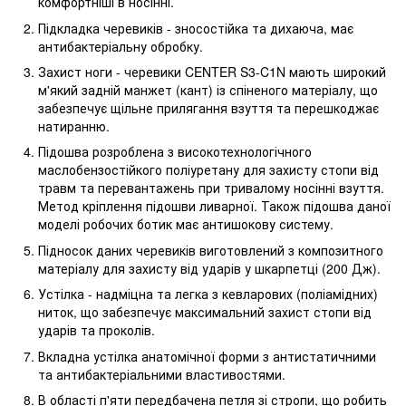
комфортніші в носінні.
Підкладка черевиків - зносостійка та дихаюча, має
антибактеріальну обробку.
Захист ноги - черевики CENTER S3-C1N мають широкий
м'який задній манжет (кант) із спіненого матеріалу, що
забезпечує щільне прилягання взуття та перешкоджає
натиранню.
Підошва розроблена з високотехнологічного
маслобензостійкого поліуретану для захисту стопи від
травм та перевантажень при тривалому носінні взуття.
Метод кріплення підошви ливарної. Також підошва даної
моделі робочих ботик має антишокову систему.
Підносок даних черевиків виготовлений з композитного
матеріалу для захисту від ударів у шкарпетці (200 Дж).
Устілка - надміцна та легка з кевларових (поліамідних)
ниток, що забезпечує максимальний захист стопи від
ударів та проколів.
Вкладна устілка анатомічної форми з антистатичними
та антибактеріальними властивостями.
В області п'яти передбачена петля зі стропи, що робить