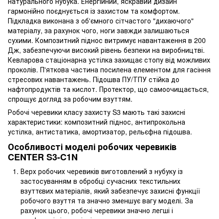
натурального нубука. Енергійний, яскравий дизайн
гармонійно поєднується із захистом та комфортом.
Підкладка виконана з об'ємного сітчастого "дихаючого"
матеріалу, за рахунок чого, ноги завжди залишаються
сухими. Композитний піднос витримує навантаження в 200
Дж, забезпечуючи високий рівень безпеки на виробництві.
Кевларова стаціонарна устілка захищає стопу від можливих
проколів. П'яткова частина посилена елементом для гасіння
стресових навантажень. Підошва ПУ/ТПУ стійка до
нафтопродуктів та кислот. Протектор, що самоочищається,
спрощує догляд за робочим взуттям.
Робочі черевики класу захисту S3 мають такі захисні
характеристики: композитний піднос, антипрокольна
устілка, антистатика, амортизатор, рельєфна підошва.
Особливості моделі робочих черевиків
CENTER S3-C1N
Верх робочих черевиків виготовлений з нубуку із
застосуванням в обробці сучасних текстильних
взуттєвих матеріалів, який забезпечує захисні функції
робочого взуття та значно зменшує вагу моделі. За
рахунок цього, робочі черевики значно легші і