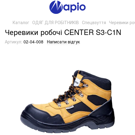
Каталог
ОДЯГ ДЛЯ РОБІТНИКІВ
Спецвзуття
Черевики ро
Черевики робочі CENTER S3-C1N
Артикул:
02-04-008
Написати відгук