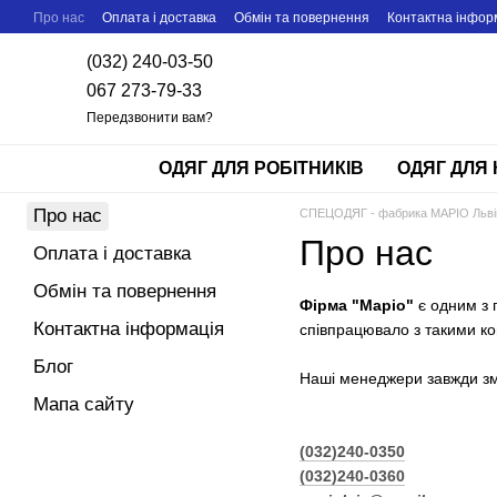
Перейти до основного контенту
Про нас
Оплата і доставка
Обмін та повернення
Контактна інфор
(032) 240-03-50
067 273-79-33
Передзвонити вам?
ОДЯГ ДЛЯ РОБІТНИКІВ
ОДЯГ ДЛЯ 
Про нас
СПЕЦОДЯГ - фабрика МАРІО Льві
Про нас
Оплата і доставка
Обмін та повернення
Фірма "Маріо"
є одним з 
Контактна інформація
співпрацювало з такими ко
Блог
Наші менеджери завжди змож
Мапа сайту
(032)240-0350
(032)240-0360