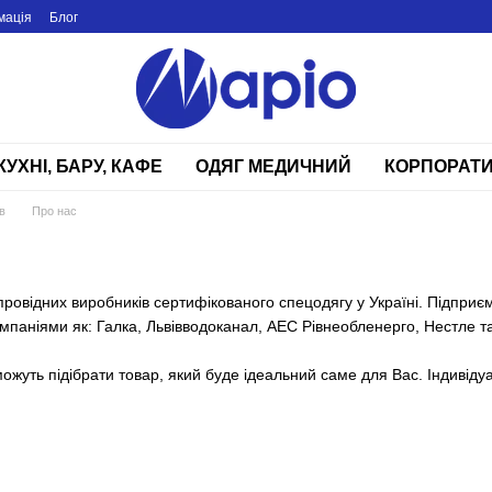
мація
Блог
КУХНІ, БАРУ, КАФЕ
ОДЯГ МЕДИЧНИЙ
КОРПОРАТИ
в
Про нас
провідних виробників сертифікованого спецодягу у Україні. Підприєм
мпаніями як: Галка, Львівводоканал, АЕС Рівнеобленерго, Нестле та
уть підібрати товар, який буде ідеальний саме для Вас. Індивідуал