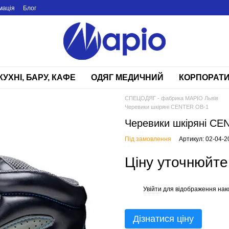
мація
Блог
КУХНІ, БАРУ, КАФЕ
ОДЯГ МЕДИЧНИЙ
КОРПОРАТИ
СПЕЦОДЯГ - фабрика МАРІО Львів
Черевики шкіряні CENTER OB-1
Черевики шкіряні CE
Під замовлення
Артикул: 02-04-2
Ціну уточнюйте
Увійти
для відображення нак
%
Дізнатися ціну