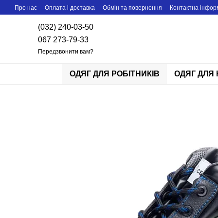
Перейти до основного контенту
Про нас
Оплата і доставка
Обмін та повернення
Контактна інфор
(032) 240-03-50
067 273-79-33
Передзвонити вам?
ОДЯГ ДЛЯ РОБІТНИКІВ
ОДЯГ ДЛЯ 