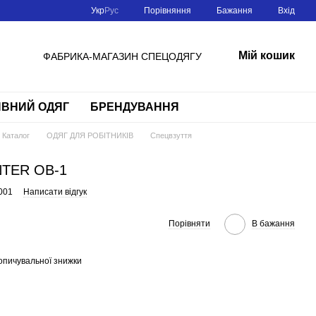
Порівняння
Укр
Рус
Бажання
Вхід
Мій кошик
ФАБРИКА-МАГАЗИН СПЕЦОДЯГУ
ВНИЙ ОДЯГ
БРЕНДУВАННЯ
Каталог
ОДЯГ ДЛЯ РОБІТНИКІВ
Спецвзуття
NTER OB-1
001
Написати відгук
Порівняти
В бажання
опичувальної знижки