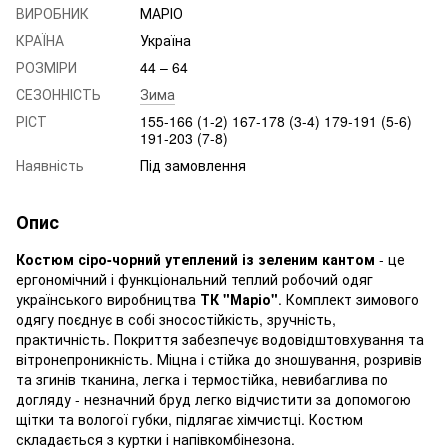
ВИРОБНИК
МАРІО
КРАЇНА
Україна
РОЗМІРИ
44 – 64
СЕЗОННІСТЬ
Зима
РІСТ
155-166 (1-2) 167-178 (3-4) 179-191 (5-6)
191-203 (7-8)
Наявність
Під замовлення
Опис
Костюм сіро-чорний утеплений із зеленим кантом
- це
ергономічний і функціональний теплий робочий одяг
українського виробництва
ТК "Маріо"
. Комплект зимового
одягу поєднує в собі зносостійкість, зручність,
практичність. Покриття забезпечує водовідштовхування та
вітронепроникність. Міцна і стійка до зношування, розривів
та згинів тканина, легка і термостійка, невибаглива по
догляду - незначний бруд легко відчистити за допомогою
щітки та вологої губки, підлягає хімчистці. Костюм
складається з куртки і напівкомбінезона.