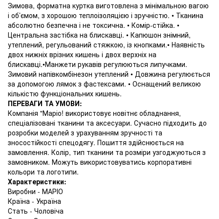
Зимова, форматна куртка виготовлена з мінімальною вагою
і об’ємом, з хорошою теплоізоляцією і зручністю. • Тканина
абсолютно безпечна і не токсична. • Комір-стійка. •
Центральна застібка на блискавці. • Капюшон знімний,
утеплений, регульований стяжкою, із кнопками.• Наявність
двох нижніх врізних кишень і двох верхніх на
блискавці.•Манжети рукавів регулюються липучками.
Зимовий напівкомбінезон утеплений • Довжина регулюється
за допомогою лямок з фастексами. • Оснащений великою
кількістю функціональних кишень.
ПЕРЕВАГИ ТА УМОВИ:
Компанія "Маріо! використовує новітнє обладнання,
спеціалізовані тканини та аксесуари. Сучасно підходить до
розробки моделей з урахуванням зручності та
зносостійкості спецодягу. Пошиття здійснюється на
замовлення. Колір, тип тканини та розміри узгоджуються з
замовником. Можуть використовуватись корпоративні
кольори та логотипи.
Характеристики:
Виробни - МАРІО
Країна - Україна
Стать - Чоловіча