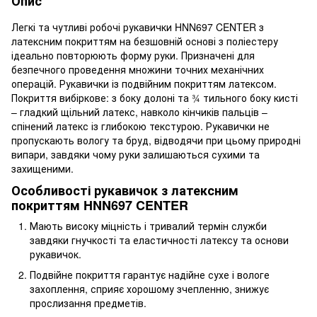
Опис
Легкі та чутливі робочі рукавички HNN697 CENTER з
латексним покриттям на безшовній основі з поліестеру
ідеально повторюють форму руки. Призначені для
безпечного проведення множини точних механічних
операцій. Рукавички із подвійним покриттям латексом.
Покриття вибіркове: з боку долоні та ¾ тильного боку кисті
– гладкий щільний латекс, навколо кінчиків пальців –
спінений латекс із глибокою текстурою. Рукавички не
пропускають вологу та бруд, відводячи при цьому природні
випари, завдяки чому руки залишаються сухими та
захищеними.
Особливості рукавичок з латексним
покриттям HNN697 CENTER
Мають високу міцність і тривалий термін служби
завдяки гнучкості та еластичності латексу та основи
рукавичок.
Подвійне покриття гарантує надійне сухе і вологе
захоплення, сприяє хорошому зчепленню, знижує
прослизання предметів.